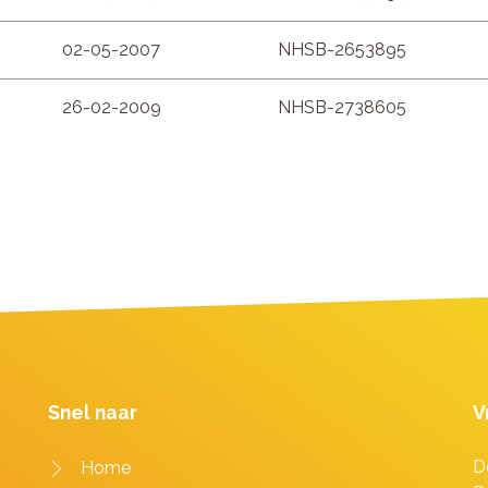
02-05-2007
NHSB-2653895
26-02-2009
NHSB-2738605
Snel naar
V
D
Home