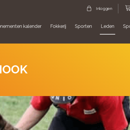
Inloggen
nementen kalender
Fokkerij
Sporten
Leden
Sp
gische evenementen
Aanmelden Agility
RHOOK