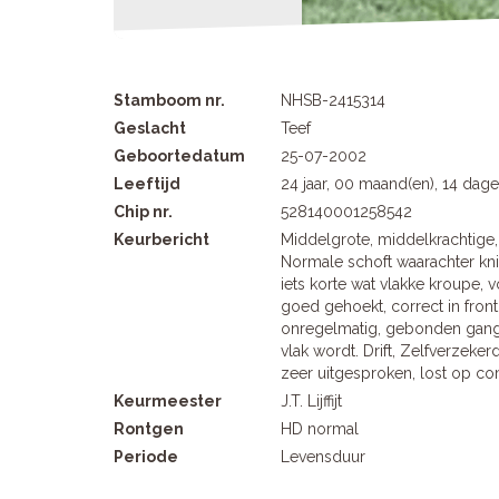
Stamboom nr.
NHSB-2415314
Geslacht
Teef
Geboortedatum
25-07-2002
Leeftijd
24 jaar, 00 maand(en), 14 dag
Chip nr.
528140001258542
Keurbericht
Middelgrote, middelkrachtige, l
Normale schoft waarachter kni
iets korte wat vlakke kroupe, 
goed gehoekt, correct in fron
onregelmatig, gebonden gange
vlak wordt. Drift, Zelfverzeker
zeer uitgesproken, lost op 
Keurmeester
J.T. Lijffijt
Rontgen
HD normal
Periode
Levensduur