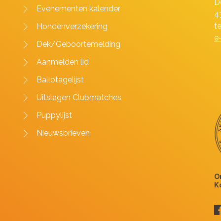
D
Evenementen kalender
4
t
Hondenverzekering
e
Dek/Geboortemelding
Aanmelden lid
Ballotagelijst
Uitslagen Clubmatches
Puppylijst
Nieuwsbrieven