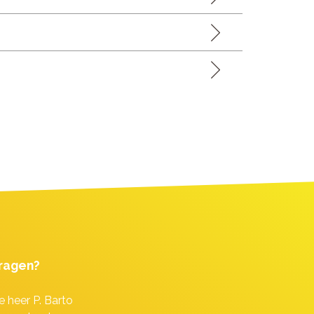
ragen?
e heer P. Barto