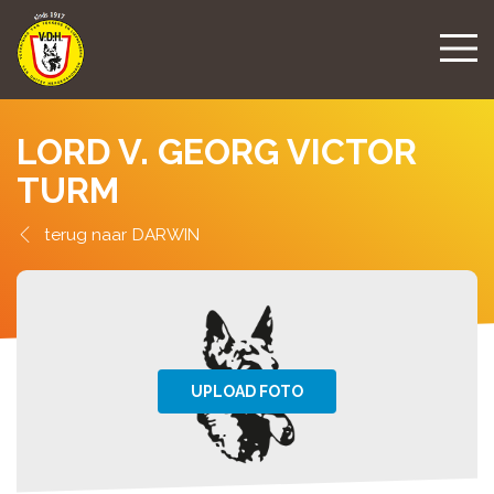
LORD V. GEORG VICTOR
TURM
DARWIN