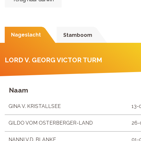
Nageslacht
Stamboom
LORD V. GEORG VICTOR TURM
Naam
GINA V. KRISTALLSEE
13-
GILDO VOM OSTERBERGER-LAND
26-
NANNI V.D. BLANKE
01-