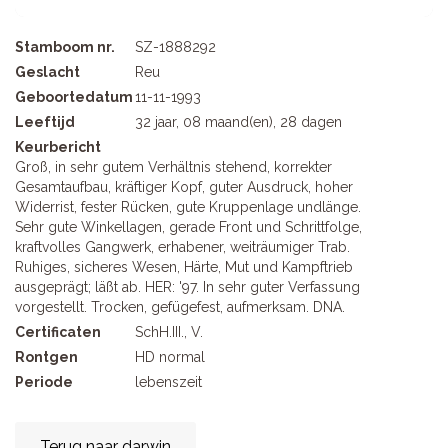
Stamboom nr.
SZ-1888292
Geslacht
Reu
Geboortedatum
11-11-1993
Leeftijd
32 jaar, 08 maand(en), 28 dagen
Keurbericht
Groß, in sehr gutem Verhältnis stehend, korrekter
Gesamtaufbau, kräftiger Kopf, guter Ausdruck, hoher
Widerrist, fester Rücken, gute Kruppenlage undlänge.
Sehr gute Winkellagen, gerade Front und Schrittfolge,
kraftvolles Gangwerk, erhabener, weiträumiger Trab.
Ruhiges, sicheres Wesen, Härte, Mut und Kampftrieb
ausgeprägt; läßt ab. HER: '97. In sehr guter Verfassung
vorgestellt. Trocken, gefügefest, aufmerksam. DNA.
Certificaten
SchH.III., V.
Rontgen
HD normal
Periode
lebenszeit
Terug naar darwin