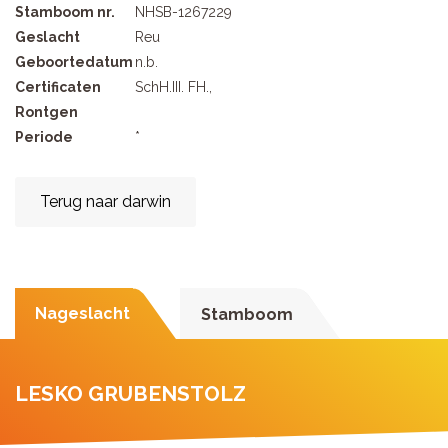
Stamboom nr.
NHSB-1267229
Geslacht
Reu
Geboortedatum
n.b.
Certificaten
SchH.III. FH.,
Rontgen
Periode
*
Terug naar darwin
Nageslacht
Stamboom
LESKO GRUBENSTOLZ