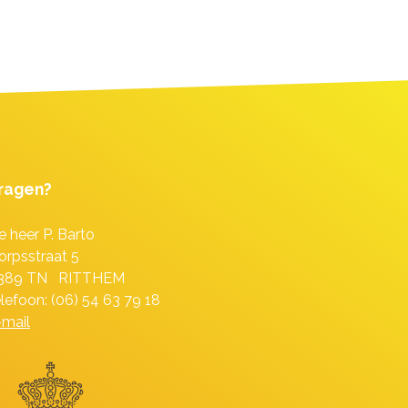
ragen?
e heer P. Barto
orpsstraat 5
389 TN RITTHEM
elefoon: (06) 54 63 79 18
-mail