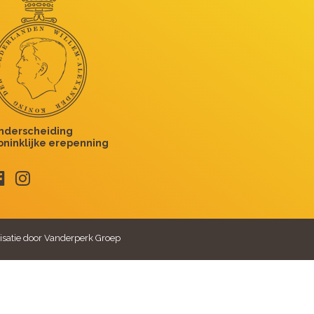
isatie door Vanderperk Groep