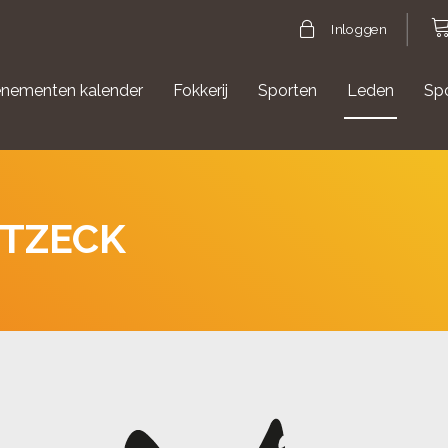
Inloggen
nementen kalender
Fokkerij
Sporten
Leden
Sp
gische evenementen
Aanmelden Agility
RTZECK