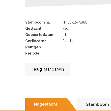
Stamboom nr.
NHSB-1043888
Geslacht
Reu
Geboortedatum
n.b.
Certificaten
SchH.II.,
Rontgen
Periode
*
Terug naar darwin
Nageslacht
Stamboom