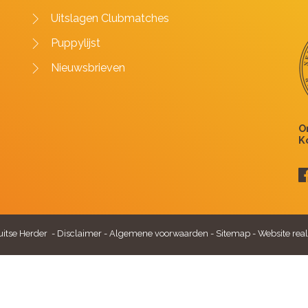
Uitslagen Clubmatches
Puppylijst
Nieuwsbrieven
itse Herder -
Disclaimer
-
Algemene voorwaarden
-
Sitemap
-
Website real