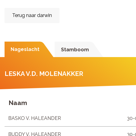
Terug naar darwin
Nageslacht
Stamboom
LESKA V.D. MOLENAKKER
Naam
BASKO V. HALEANDER
30-
BUDDY V. HALEANDER
30-