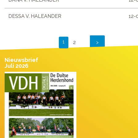
DESSA V. HALEANDER
12-
1
2
Nieuwsbrief
Juli 2026