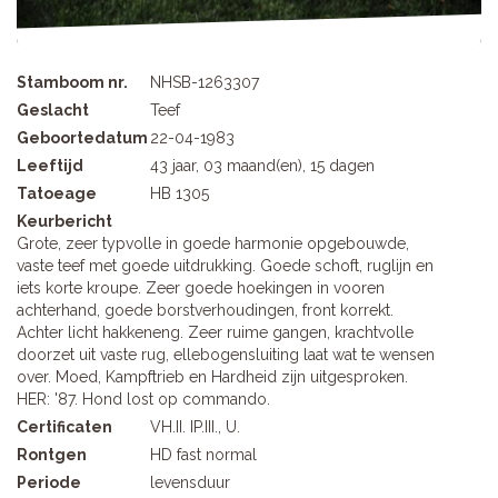
Stamboom nr.
NHSB-1263307
Geslacht
Teef
Geboortedatum
22-04-1983
Leeftijd
43 jaar, 03 maand(en), 15 dagen
Tatoeage
HB 1305
Keurbericht
Grote, zeer typvolle in goede harmonie opgebouwde,
vaste teef met goede uitdrukking. Goede schoft, ruglijn en
iets korte kroupe. Zeer goede hoekingen in vooren
achterhand, goede borstverhoudingen, front korrekt.
Achter licht hakkeneng. Zeer ruime gangen, krachtvolle
doorzet uit vaste rug, ellebogensluiting laat wat te wensen
over. Moed, Kampftrieb en Hardheid zijn uitgesproken.
HER: '87. Hond lost op commando.
Certificaten
VH.II. IP.III., U.
Rontgen
HD fast normal
Periode
levensduur