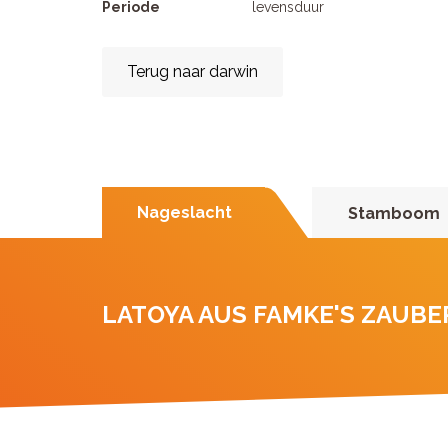
Periode
levensduur
Terug naar darwin
Nageslacht
Stamboom
LATOYA AUS FAMKE'S ZAUB