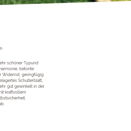
en
, sehr schöner Typund
harmonie, betonte
 Widerrist, geringfügig
lagertes Schulterblatt,
ehr gut gewinkelt in der
it kraftvollem
bstsicherheit,
ab.