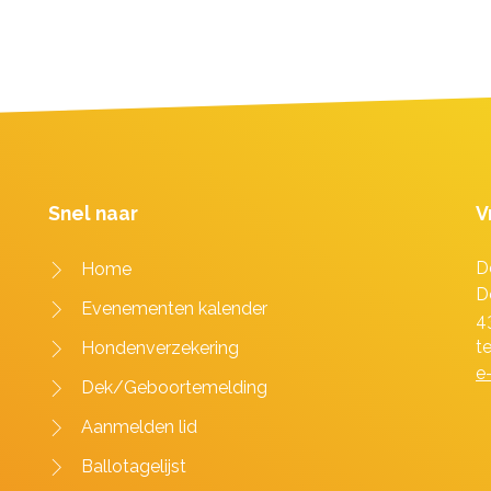
Snel naar
V
D
Home
D
Evenementen kalender
4
t
Hondenverzekering
e
Dek/Geboortemelding
Aanmelden lid
Ballotagelijst