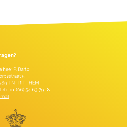
ragen?
e heer P. Barto
orpsstraat 5
389 TN RITTHEM
elefoon: (06) 54 63 79 18
-mail