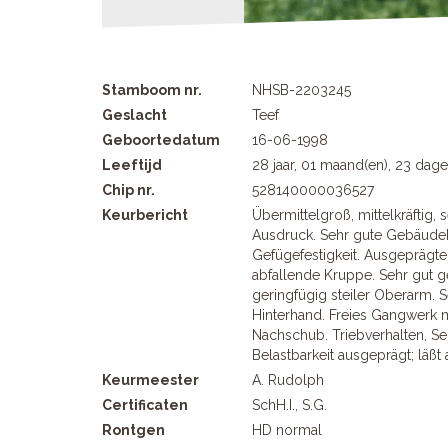
Stamboom nr.
NHSB-2203245
Geslacht
Teef
Geboortedatum
16-06-1998
Leeftijd
28 jaar, 01 maand(en), 23 dag
Chip nr.
528140000036527
Keurbericht
Übermittelgroß, mittelkräftig
Ausdruck. Sehr gute Gebäude
Gefügefestigkeit. Ausgeprägter
abfallende Kruppe. Sehr gut ge
geringfügig steiler Oberarm. S
Hinterhand. Freies Gangwerk m
Nachschub. Triebverhalten, Sel
Belastbarkeit ausgeprägt; läßt 
Keurmeester
A. Rudolph
Certificaten
SchH.I., S.G.
Rontgen
HD normal