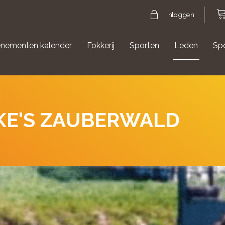
Inloggen
nementen kalender
Fokkerij
Sporten
Leden
Sp
gische evenementen
Aanmelden Agility
KE'S ZAUBERWALD