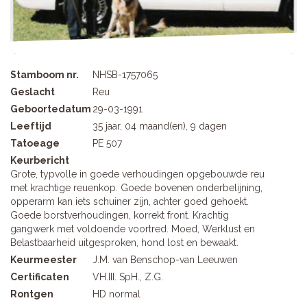
Stamboom nr.
NHSB-1757065
Geslacht
Reu
Geboortedatum
29-03-1991
Leeftijd
35 jaar, 04 maand(en), 9 dagen
Tatoeage
PE 507
Keurbericht
Grote, typvolle in goede verhoudingen opgebouwde reu
met krachtige reuenkop. Goede bovenen onderbelijning,
opperarm kan iets schuiner zijn, achter goed gehoekt.
Goede borstverhoudingen, korrekt front. Krachtig
gangwerk met voldoende voortred. Moed, Werklust en
Belastbaarheid uitgesproken, hond lost en bewaakt.
Keurmeester
J.M. van Benschop-van Leeuwen
Certificaten
VH.III. SpH., Z.G.
Rontgen
HD normal