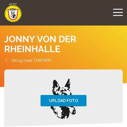
JONNY VON DER
RHEINHALLE
DARWIN