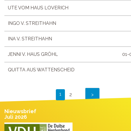
UTE VOM HAUS LOVERICH
INGO V. STREITHAHN
INA V. STREITHAHN
JENNI V. HAUS GRÖHL
01-
QUITTA AUS WATTENSCHEID
1
2
Nieuwsbrief
Juli 2026