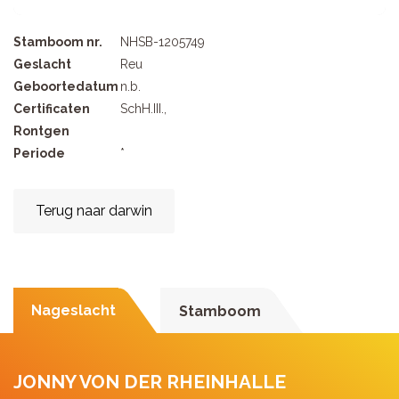
Stamboom nr.
NHSB-1205749
Geslacht
Reu
Geboortedatum
n.b.
Certificaten
SchH.III.,
Rontgen
Periode
*
Terug naar darwin
Nageslacht
Stamboom
JONNY VON DER RHEINHALLE