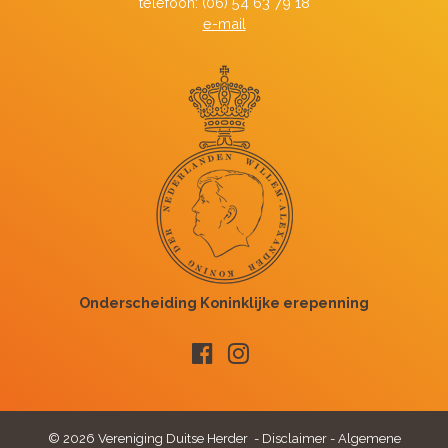
telefoon: (06) 54 63 79 18
e-mail
© 2026 Vereniging Duitse Herder -
Disclaimer
-
Algemene