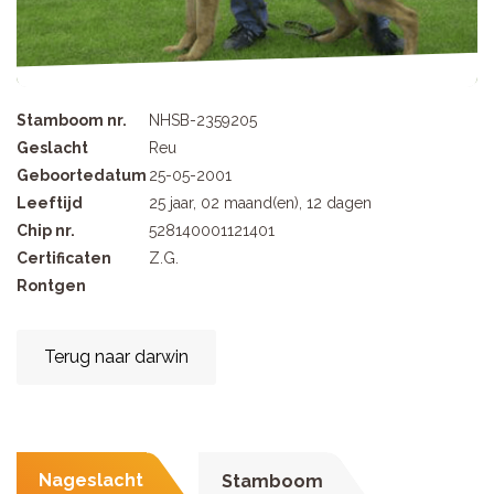
Stamboom nr.
NHSB-2359205
Geslacht
Reu
Geboortedatum
25-05-2001
Leeftijd
25 jaar, 02 maand(en), 12 dagen
Chip nr.
528140001121401
Certificaten
Z.G.
Rontgen
Terug naar darwin
Nageslacht
Stamboom