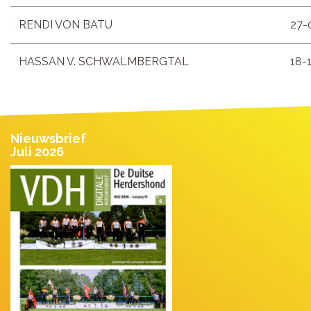
RENDI VON BATU
27-
HASSAN V. SCHWALMBERGTAL
18-
Nieuwsbrief
Juli 2026