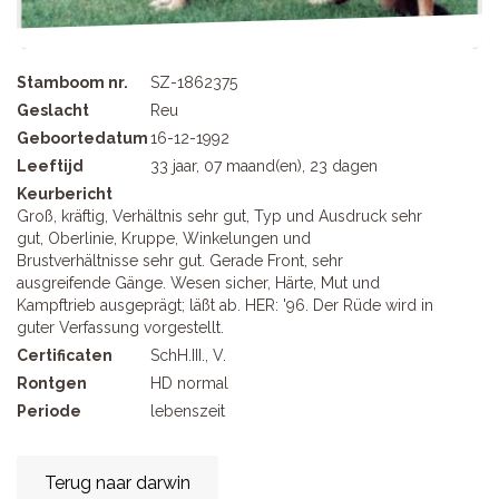
Stamboom nr.
SZ-1862375
Geslacht
Reu
Geboortedatum
16-12-1992
Leeftijd
33 jaar, 07 maand(en), 23 dagen
Keurbericht
Groß, kräftig, Verhältnis sehr gut, Typ und Ausdruck sehr
gut, Oberlinie, Kruppe, Winkelungen und
Brustverhältnisse sehr gut. Gerade Front, sehr
ausgreifende Gänge. Wesen sicher, Härte, Mut und
Kampftrieb ausgeprägt; läßt ab. HER: '96. Der Rüde wird in
guter Verfassung vorgestellt.
Certificaten
SchH.III., V.
Rontgen
HD normal
Periode
lebenszeit
Terug naar darwin