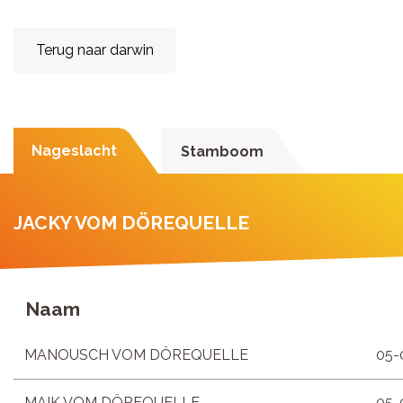
Terug naar darwin
Nageslacht
Stamboom
JACKY VOM DÖREQUELLE
Naam
MANOUSCH VOM DÖREQUELLE
05-
MAIK VOM DÖREQUELLE
05-