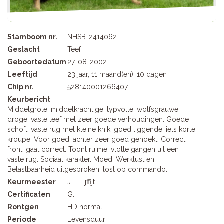
Stamboom nr.
NHSB-2414062
Geslacht
Teef
Geboortedatum
27-08-2002
Leeftijd
23 jaar, 11 maand(en), 10 dagen
Chip nr.
528140001266407
Keurbericht
Middelgrote, middelkrachtige, typvolle, wolfsgrauwe,
droge, vaste teef met zeer goede verhoudingen. Goede
schoft, vaste rug met kleine knik, goed liggende, iets korte
kroupe. Voor goed, achter zeer goed gehoekt. Correct
front, gaat correct. Toont ruime, vlotte gangen uit een
vaste rug. Sociaal karakter. Moed, Werklust en
Belastbaarheid uitgesproken, lost op commando.
Keurmeester
J.T. Lijffijt
Certificaten
G.
Rontgen
HD normal
Periode
Levensduur