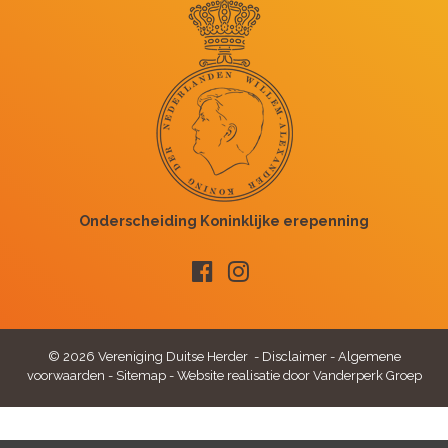
© 2026 Vereniging Duitse Herder -
Disclaimer
-
Algemene
voorwaarden
-
Sitemap
-
Website realisatie door Vanderperk Groep