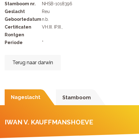
Stamboom nr.
NHSB-1018396
Geslacht
Reu
Geboortedatum
n.b.
Certificaten
VH.III. IP.III.,
Rontgen
Periode
*
Terug naar darwin
Nageslacht
Stamboom
IWAN V. KAUFFMANSHOEVE