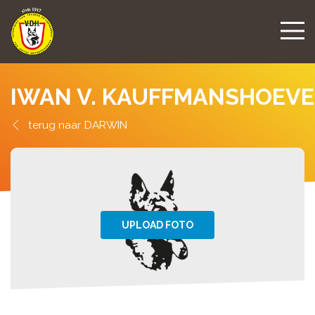
IWAN V. KAUFFMANSHOEVE
DARWIN