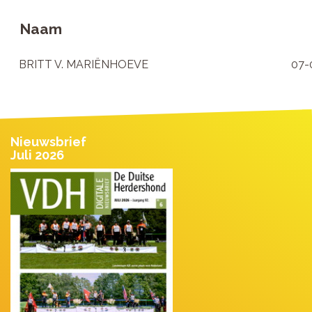
Naam
BRITT V. MARIËNHOEVE
07-
Nieuwsbrief
Juli 2026