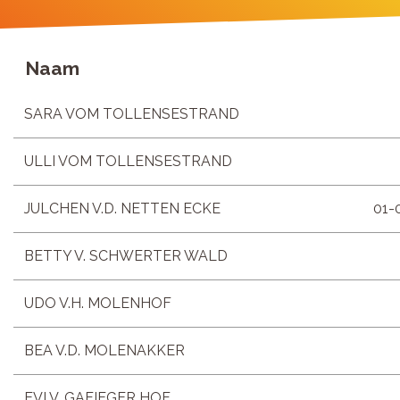
Naam
SARA VOM TOLLENSESTRAND
ULLI VOM TOLLENSESTRAND
JULCHEN V.D. NETTEN ECKE
01-
BETTY V. SCHWERTER WALD
UDO V.H. MOLENHOF
BEA V.D. MOLENAKKER
EVI V. GAFIEGER HOF