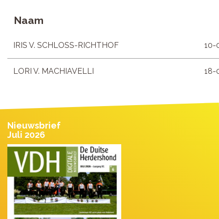
Naam
IRIS V. SCHLOSS-RICHTHOF
10-
LORI V. MACHIAVELLI
18-
Nieuwsbrief
Juli 2026