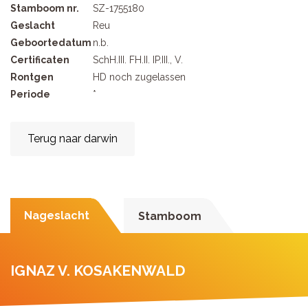
Stamboom nr.
SZ-1755180
Geslacht
Reu
Geboortedatum
n.b.
Certificaten
SchH.III. FH.II. IP.III., V.
Rontgen
HD noch zugelassen
Periode
*
Terug naar darwin
Nageslacht
Stamboom
IGNAZ V. KOSAKENWALD