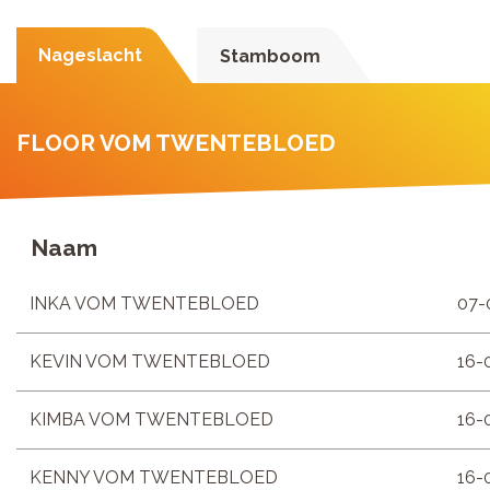
Nageslacht
Stamboom
FLOOR VOM TWENTEBLOED
Naam
INKA VOM TWENTEBLOED
07-
KEVIN VOM TWENTEBLOED
16-
KIMBA VOM TWENTEBLOED
16-
KENNY VOM TWENTEBLOED
16-