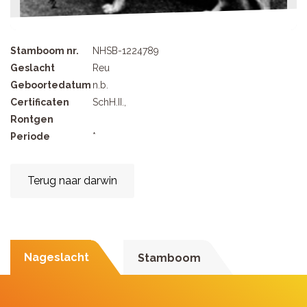
Stamboom nr.
NHSB-1224789
Geslacht
Reu
Geboortedatum
n.b.
Certificaten
SchH.II.,
Rontgen
Periode
*
Terug naar darwin
Nageslacht
Stamboom