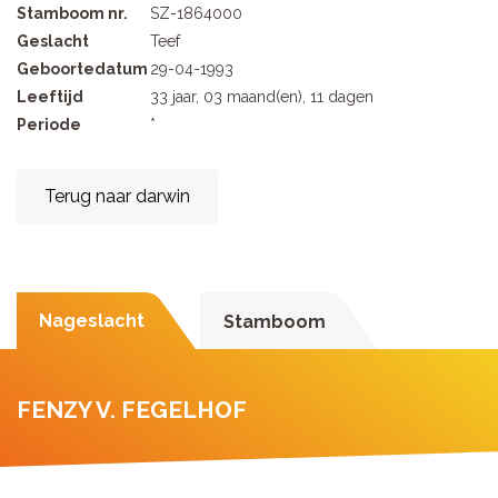
Stamboom nr.
SZ-1864000
Geslacht
Teef
Geboortedatum
29-04-1993
Leeftijd
33 jaar, 03 maand(en), 11 dagen
Periode
*
Terug naar darwin
Nageslacht
Stamboom
FENZY V. FEGELHOF