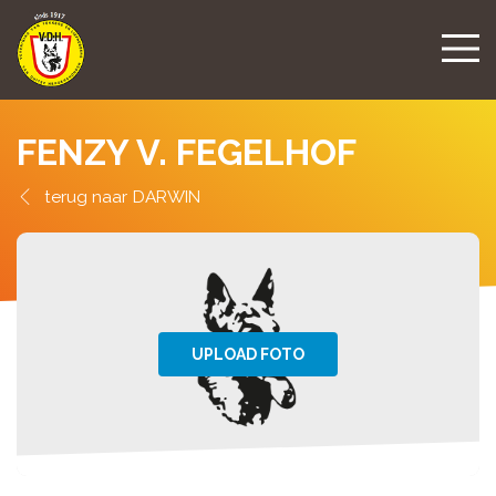
FENZY V. FEGELHOF
DARWIN