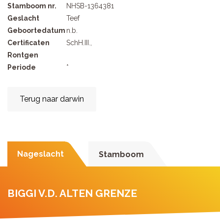
Stamboom nr.
NHSB-1364381
Geslacht
Teef
Geboortedatum
n.b.
Certificaten
SchH.III.,
Rontgen
Periode
*
Terug naar darwin
Nageslacht
Stamboom
BIGGI V.D. ALTEN GRENZE