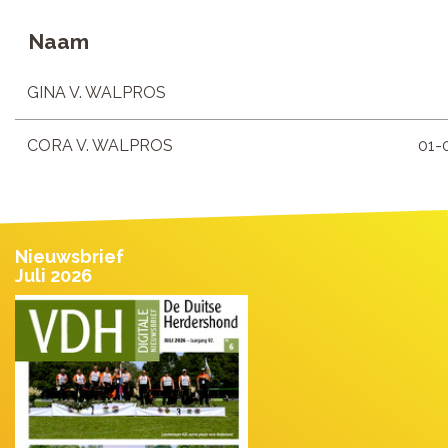
Naam
GINA V. WALPROS
CORA V. WALPROS
01-
Nieuwsbrief
Juli 2026