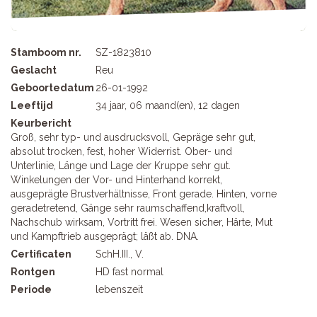
Stamboom nr.
SZ-1823810
Geslacht
Reu
Geboortedatum
26-01-1992
Leeftijd
34 jaar, 06 maand(en), 12 dagen
Keurbericht
Groß, sehr typ- und ausdrucksvoll, Gepräge sehr gut,
absolut trocken, fest, hoher Widerrist. Ober- und
Unterlinie, Länge und Lage der Kruppe sehr gut.
Winkelungen der Vor- und Hinterhand korrekt,
ausgeprägte Brustverhältnisse, Front gerade. Hinten, vorne
geradetretend, Gänge sehr raumschaffend,kraftvoll,
Nachschub wirksam, Vortritt frei. Wesen sicher, Härte, Mut
und Kampftrieb ausgeprägt; läßt ab. DNA.
Certificaten
SchH.III., V.
Rontgen
HD fast normal
Periode
lebenszeit