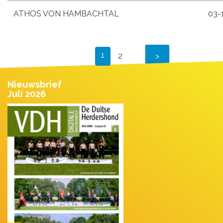
ATHOS VON HAMBACHTAL
03-
1
2
Nieuwsbrief
Juli 2026