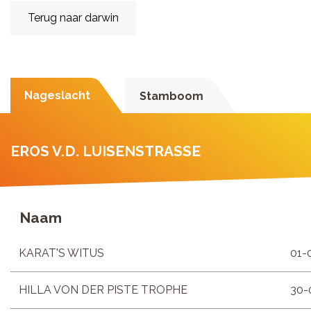
Terug naar darwin
Nageslacht
Stamboom
EROS V.D. LUISENSTRASSE
Naam
KARAT'S WITUS
01-
HILLA VON DER PISTE TROPHE
30-