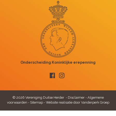
© 2026 Vereniging Duitse Herder -
Disclaimer
-
Algemene
voorwaarden
-
Sitemap
-
Website realisatie door Vanderperk Groep