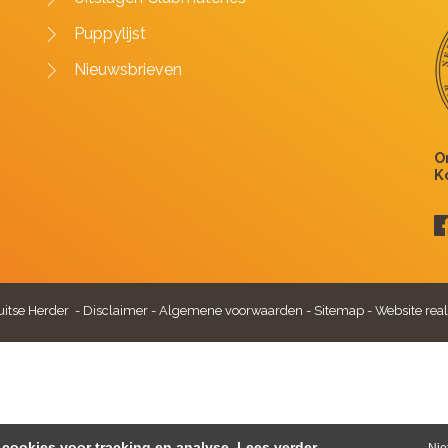
Puppylijst
Nieuwsbrieven
itse Herder -
Disclaimer
-
Algemene voorwaarden
-
Sitemap
-
Website real
cookies voor tracking en analyse.
Lees verder