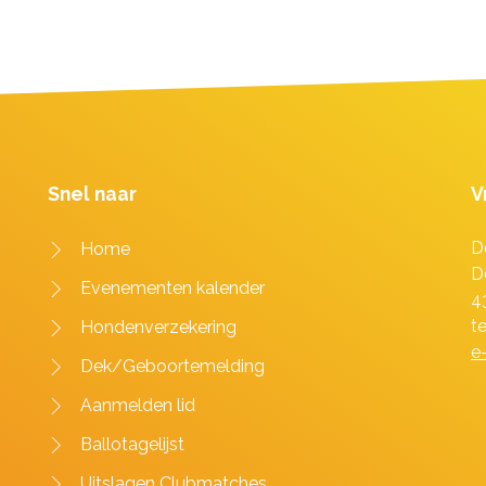
Snel naar
V
D
Home
D
Evenementen kalender
4
t
Hondenverzekering
e
Dek/Geboortemelding
Aanmelden lid
Ballotagelijst
Uitslagen Clubmatches