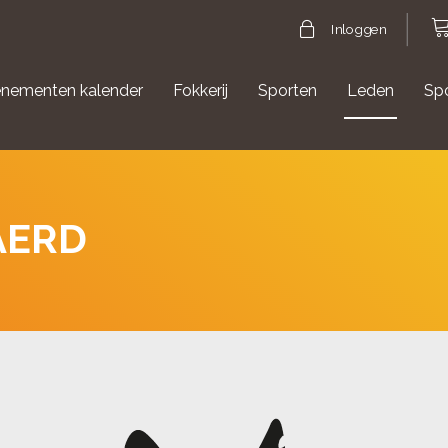
Inloggen
nementen kalender
Fokkerij
Sporten
Leden
Sp
gische evenementen
Aanmelden Agility
AERD