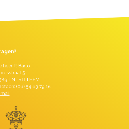
ragen?
e heer P. Barto
orpsstraat 5
389 TN RITTHEM
elefoon: (06) 54 63 79 18
-mail