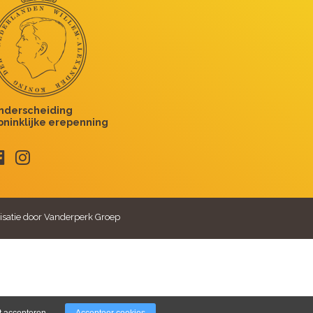
isatie door Vanderperk Groep