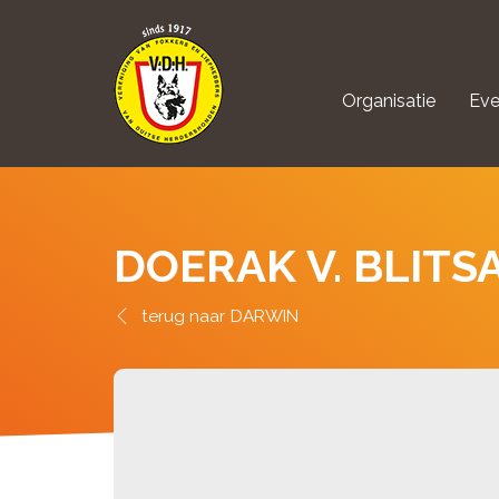
Organisatie
Eve
aanmelden Kynolo
DOERAK V. BLITS
DARWIN