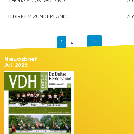
THORA V. ZUNDERLAND
12-
D BIRKE V. ZUNDERLAND
12-
1
2
Nieuwsbrief
Juli 2026