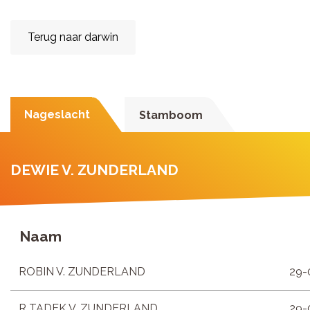
Terug naar darwin
Nageslacht
Stamboom
DEWIE V. ZUNDERLAND
Naam
ROBIN V. ZUNDERLAND
29-
R TADEK V. ZUNDERLAND
29-