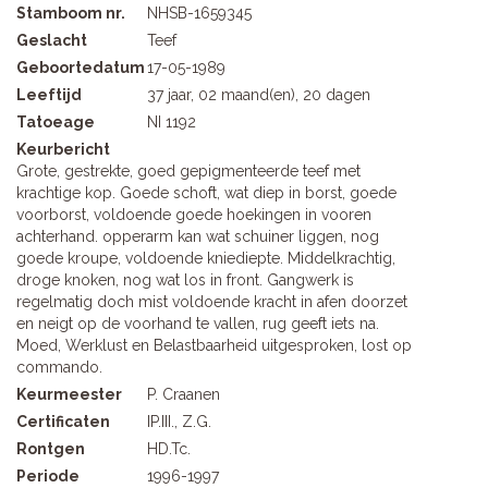
Stamboom nr.
NHSB-1659345
Geslacht
Teef
Geboortedatum
17-05-1989
Leeftijd
37 jaar, 02 maand(en), 20 dagen
Tatoeage
NI 1192
Keurbericht
Grote, gestrekte, goed gepigmenteerde teef met
krachtige kop. Goede schoft, wat diep in borst, goede
voorborst, voldoende goede hoekingen in vooren
achterhand. opperarm kan wat schuiner liggen, nog
goede kroupe, voldoende kniediepte. Middelkrachtig,
droge knoken, nog wat los in front. Gangwerk is
regelmatig doch mist voldoende kracht in afen doorzet
en neigt op de voorhand te vallen, rug geeft iets na.
Moed, Werklust en Belastbaarheid uitgesproken, lost op
commando.
Keurmeester
P. Craanen
Certificaten
IP.III., Z.G.
Rontgen
HD.Tc.
Periode
1996-1997