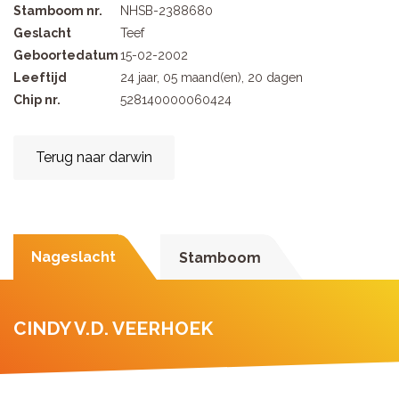
Stamboom nr.
NHSB-2388680
Geslacht
Teef
Geboortedatum
15-02-2002
Leeftijd
24 jaar, 05 maand(en), 20 dagen
Chip nr.
528140000060424
Terug naar darwin
Nageslacht
Stamboom
CINDY V.D. VEERHOEK