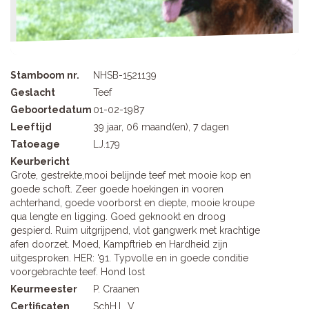
Stamboom nr.
NHSB-1521139
Geslacht
Teef
Geboortedatum
01-02-1987
Leeftijd
39 jaar, 06 maand(en), 7 dagen
Tatoeage
LJ.179
Keurbericht
Grote, gestrekte,mooi belijnde teef met mooie kop en
goede schoft. Zeer goede hoekingen in vooren
achterhand, goede voorborst en diepte, mooie kroupe
qua lengte en ligging. Goed geknookt en droog
gespierd. Ruim uitgrijpend, vlot gangwerk met krachtige
afen doorzet. Moed, Kampftrieb en Hardheid zijn
uitgesproken. HER: '91. Typvolle en in goede conditie
voorgebrachte teef. Hond lost
Keurmeester
P. Craanen
Certificaten
SchH.I., V.