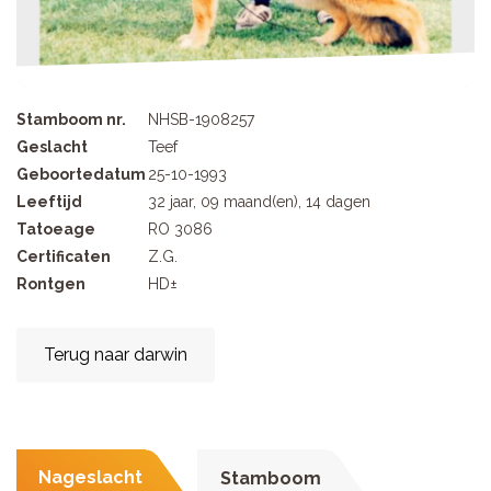
Stamboom nr.
NHSB-1908257
Geslacht
Teef
Geboortedatum
25-10-1993
Leeftijd
32 jaar, 09 maand(en), 14 dagen
Tatoeage
RO 3086
Certificaten
Z.G.
Rontgen
HD±
Terug naar darwin
Nageslacht
Stamboom