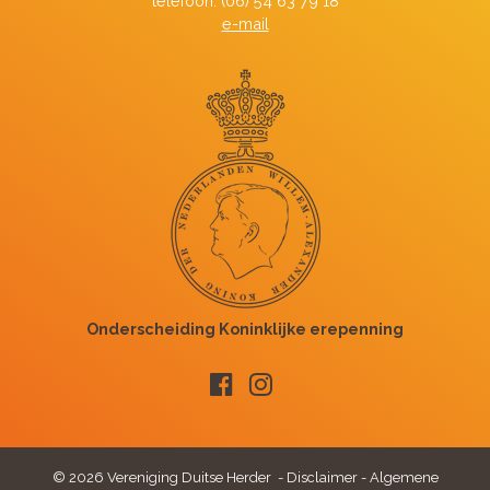
telefoon: (06) 54 63 79 18
e-mail
© 2026 Vereniging Duitse Herder -
Disclaimer
-
Algemene