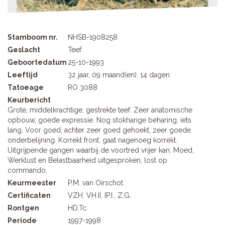
Stamboom nr.
NHSB-1908258
Geslacht
Teef
Geboortedatum
25-10-1993
Leeftijd
32 jaar, 09 maand(en), 14 dagen
Tatoeage
RO 3088
Keurbericht
Grote, middelkrachtige, gestrekte teef. Zeer anatomische
opbouw, goede expressie. Nog stokharige beharing, iets
lang. Voor goed, achter zeer goed gehoekt, zeer goede
onderbelijning. Korrekt front, gaat nagenoeg korrekt.
Uitgrijpende gangen waarbij de voortred vrijer kan. Moed,
Werklust en Belastbaarheid uitgesproken, lost op
commando.
Keurmeester
P.M. van Oirschot
Certificaten
VZH. VH.II. IP.I., Z.G.
Rontgen
HD.Tc.
Periode
1997-1998