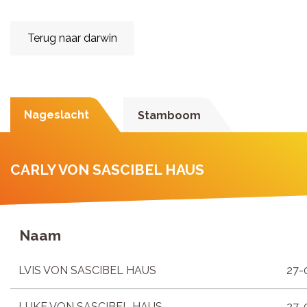
Terug naar darwin
Nageslacht
Stamboom
CARLY VON SASCIBEL HAUS
Naam
LVIS VON SASCIBEL HAUS
27-
LUKE VON SASCIBEL HAUS
27-