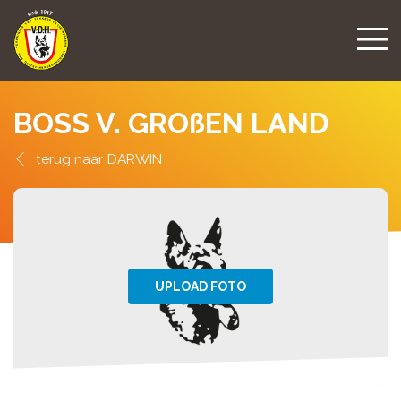
BOSS V. GROßEN LAND
DARWIN