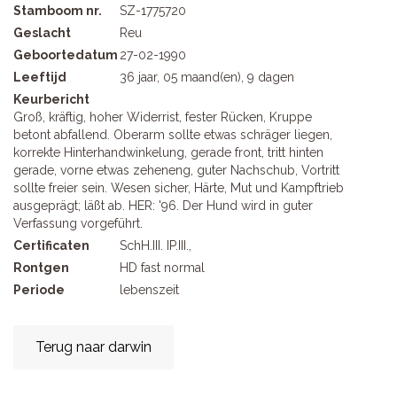
Stamboom nr.
SZ-1775720
Geslacht
Reu
Geboortedatum
27-02-1990
Leeftijd
36 jaar, 05 maand(en), 9 dagen
Keurbericht
Groß, kräftig, hoher Widerrist, fester Rücken, Kruppe
betont abfallend. Oberarm sollte etwas schräger liegen,
korrekte Hinterhandwinkelung, gerade front, tritt hinten
gerade, vorne etwas zeheneng, guter Nachschub, Vortritt
sollte freier sein. Wesen sicher, Härte, Mut und Kampftrieb
ausgeprägt; läßt ab. HER: '96. Der Hund wird in guter
Verfassung vorgeführt.
Certificaten
SchH.III. IP.III.,
Rontgen
HD fast normal
Periode
lebenszeit
Terug naar darwin