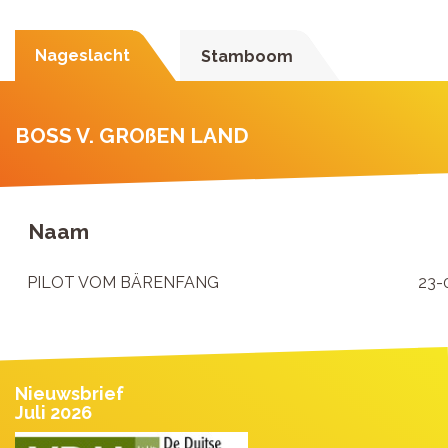
Nageslacht
Stamboom
BOSS V. GROßEN LAND
Naam
PILOT VOM BÄRENFANG
23-
Nieuwsbrief
Juli 2026