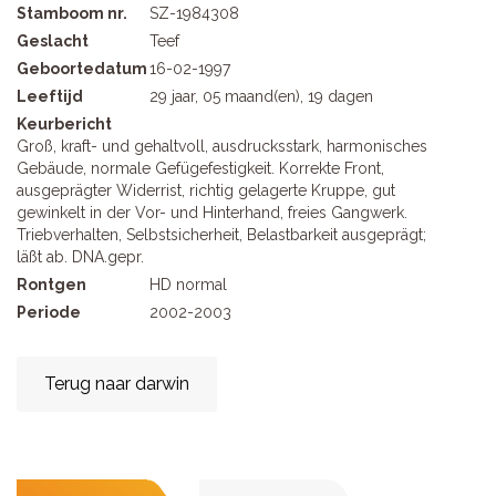
Stamboom nr.
SZ-1984308
Geslacht
Teef
Geboortedatum
16-02-1997
Leeftijd
29 jaar, 05 maand(en), 19 dagen
Keurbericht
Groß, kraft- und gehaltvoll, ausdrucksstark, harmonisches
Gebäude, normale Gefügefestigkeit. Korrekte Front,
ausgeprägter Widerrist, richtig gelagerte Kruppe, gut
gewinkelt in der Vor- und Hinterhand, freies Gangwerk.
Triebverhalten, Selbstsicherheit, Belastbarkeit ausgeprägt;
läßt ab. DNA.gepr.
Rontgen
HD normal
Periode
2002-2003
Terug naar darwin