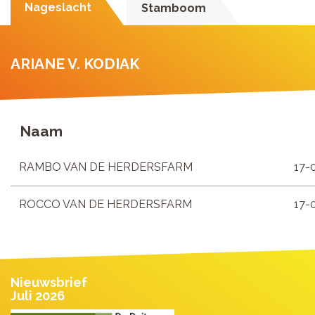
Nageslacht
Stamboom
ARIANE V. KODIAK
Naam
RAMBO VAN DE HERDERSFARM
17-
ROCCO VAN DE HERDERSFARM
17-
Nieuwsbrief
Juli 2026