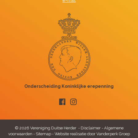
e-mail
© 2026 Vereniging Duitse Herder -
Disclaimer
-
Algemene
voorwaarden
-
Sitemap
-
Website realisatie door Vanderperk Groep