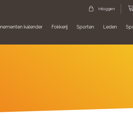
Inloggen
nementen kalender
Fokkerij
Sporten
Leden
Sp
gische evenementen
Aanmelden Agility