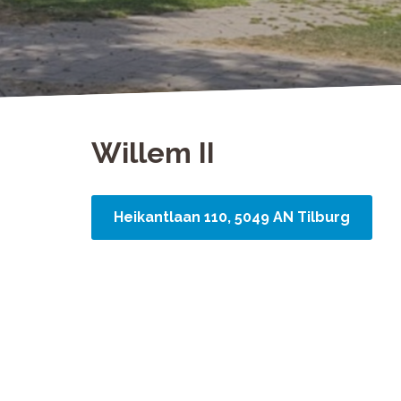
Willem II
Heikantlaan 110, 5049 AN Tilburg