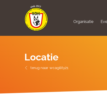
Organisatie
Eve
aanmelden Kynolo
Locatie
wcagility21