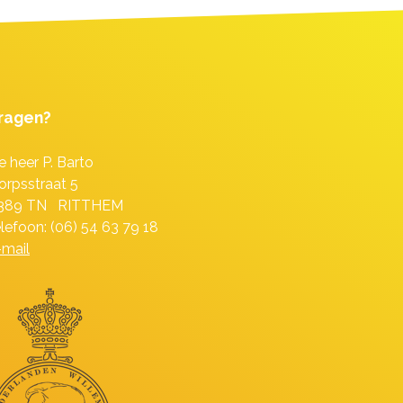
ragen?
e heer P. Barto
orpsstraat 5
389 TN RITTHEM
elefoon: (06) 54 63 79 18
-mail