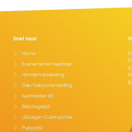
Snel naar
V
D
Home
D
Evenementen kalender
4
t
Hondenverzekering
e
Dek/Geboortemelding
Aanmelden lid
Ballotagelijst
Uitslagen Clubmatches
Puppylijst