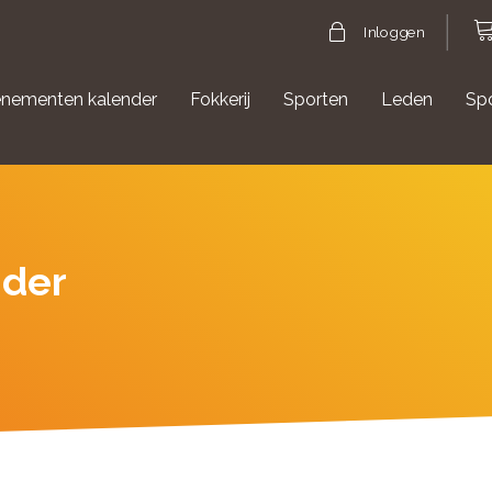
Inloggen
nementen kalender
Fokkerij
Sporten
Leden
Sp
gische evenementen
Aanmelden Agility
 der