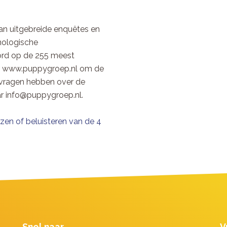
an uitgebreide enquêtes en
nologische
rd op de 255 meest
ar www.puppygroep.nl om de
e vragen hebben over de
ar info@puppygroep.nl.
zen of beluisteren van de 4
Snel naar
V