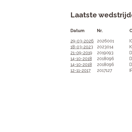
Laatste wedstri
Datum
Nr.
C
29-03-2026
2026001
I
18-03-2023
2023014
K
21-09-2019
2019093
D
14-10-2018
2018096
D
14-10-2018
2018096
D
12-11-2017
2017127
I