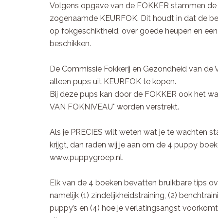
Volgens opgave van de FOKKER stammen de pu
zogenaamde KEURFOK. Dit houdt in dat de bei
op fokgeschiktheid, over goede heupen en een
beschikken.
De Commissie Fokkerij en Gezondheid van de V
alleen pups uit KEURFOK te kopen.
Bij deze pups kan door de FOKKER ook het w
VAN FOKNIVEAU" worden verstrekt.
Als je PRECIES wilt weten wat je te wachten sta
krijgt, dan raden wij je aan om de 4 puppy boe
www.puppygroep.nl.
Elk van de 4 boeken bevatten bruikbare tips ov
namelijk (1) zindelijkheidstraining, (2) benchtra
puppy’s en (4) hoe je verlatingsangst voorkomt 