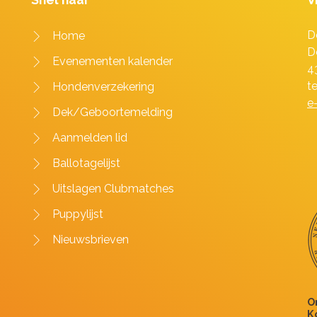
D
Home
D
Evenementen kalender
4
t
Hondenverzekering
e
Dek/Geboortemelding
Aanmelden lid
Ballotagelijst
Uitslagen Clubmatches
Puppylijst
Nieuwsbrieven