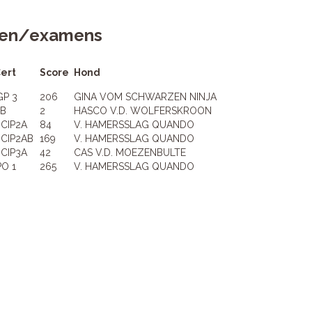
jden/examens
ert
Score
Hond
GP 3
206
GINA VOM SCHWARZEN NINJA
B
2
HASCO V.D. WOLFERSKROON
CIP2A
84
V. HAMERSSLAG QUANDO
CIP2AB
169
V. HAMERSSLAG QUANDO
CIP3A
42
CAS V.D. MOEZENBULTE
PO 1
265
V. HAMERSSLAG QUANDO