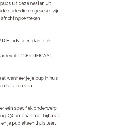
ps uit deze nesten uit
de ouderdieren gekeurd zijn
 africhtingkenteken
.D.H. adviseert dan ook
aardevolle "CERTIFICAAT
at wanneer je je pup in huis
ken te lezen van
er één specifiek onderwerp,
ining, (3) omgaan met bijtende
en je pup alleen thuis leert