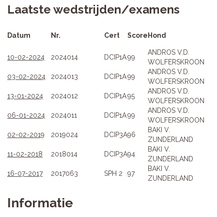
Laatste wedstrijden/examens
Datum
Nr.
Cert
Score
Hond
ANDROS V.D.
10-02-2024
2024014
DCIP1A
99
WOLFERSKROON
ANDROS V.D.
03-02-2024
2024013
DCIP1A
99
WOLFERSKROON
ANDROS V.D.
13-01-2024
2024012
DCIP1A
95
WOLFERSKROON
ANDROS V.D.
06-01-2024
2024011
DCIP1A
99
WOLFERSKROON
BAKI V.
02-02-2019
2019024
DCIP3A
96
ZUNDERLAND
BAKI V.
11-02-2018
2018014
DCIP3A
94
ZUNDERLAND
BAKI V.
16-07-2017
2017063
SPH 2
97
ZUNDERLAND
Informatie