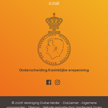
e-mail
© 2026 Vereniging Duitse Herder -
Disclaimer
-
Algemene
voorwaarden
-
Sitemap
-
Website realisatie door Vanderperk Groep