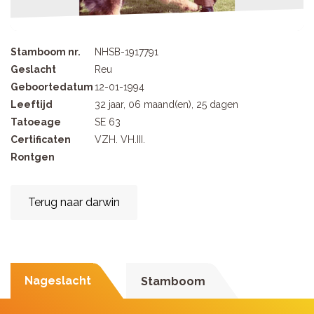
Stamboom nr.
NHSB-1917791
Geslacht
Reu
Geboortedatum
12-01-1994
Leeftijd
32 jaar, 06 maand(en), 25 dagen
Tatoeage
SE 63
Certificaten
VZH. VH.III.
Rontgen
Terug naar darwin
Nageslacht
Stamboom