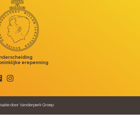
isatie door Vanderperk Groep