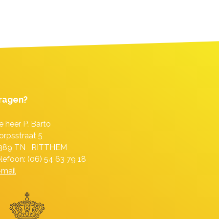
ragen?
e heer P. Barto
orpsstraat 5
389 TN RITTHEM
elefoon: (06) 54 63 79 18
-mail