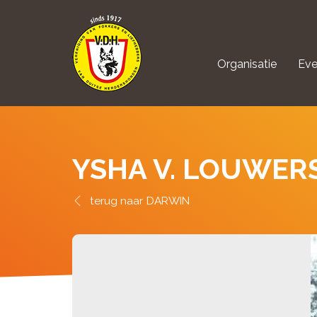
Organisatie
Eve
aanmelden Kynolo
YSHA V. LOUWER
DARWIN