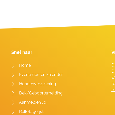
Snel naar
V
D
Home
D
Evenementen kalender
4
t
Hondenverzekering
e
Dek/Geboortemelding
Aanmelden lid
Ballotagelijst