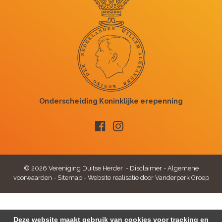
© 2026 Vereniging Duitse Herder -
Disclaimer
-
Algemene
voorwaarden
-
Sitemap
-
Website realisatie door Vanderperk Groep
Deze website maakt gebruik van cookies voor tracking en