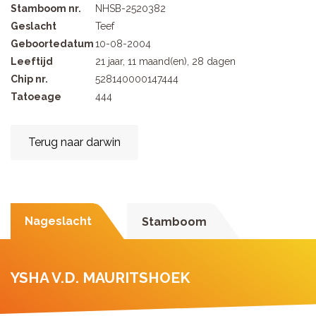
Stamboom nr.
NHSB-2520382
Geslacht
Teef
Geboortedatum
10-08-2004
Leeftijd
21 jaar, 11 maand(en), 28 dagen
Chip nr.
528140000147444
Tatoeage
444
Terug naar darwin
Nageslacht
Stamboom
YSHA V.D. MAURITSHOEK