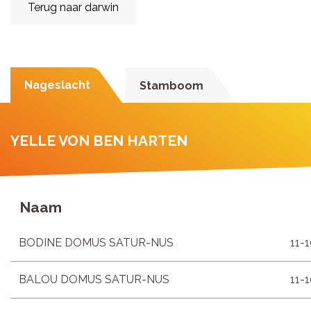
Terug naar darwin
Nageslacht
Stamboom
YELLE VON BEN HARTEN
Naam
BODINE DOMUS SATUR-NUS
11-
BALOU DOMUS SATUR-NUS
11-