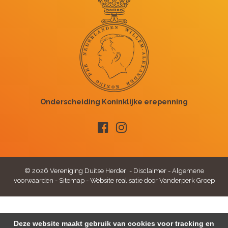
© 2026 Vereniging Duitse Herder -
Disclaimer
-
Algemene
voorwaarden
-
Sitemap
-
Website realisatie door Vanderperk Groep
Deze website maakt gebruik van cookies voor tracking en