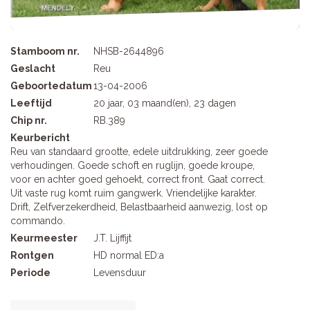
Stamboom nr.
NHSB-2644896
Geslacht
Reu
Geboortedatum
13-04-2006
Leeftijd
20 jaar, 03 maand(en), 23 dagen
Chip nr.
RB.389
Keurbericht
Reu van standaard grootte, edele uitdrukking, zeer goede
verhoudingen. Goede schoft en ruglijn, goede kroupe,
voor en achter goed gehoekt, correct front. Gaat correct.
Uit vaste rug komt ruim gangwerk. Vriendelijke karakter.
Drift, Zelfverzekerdheid, Belastbaarheid aanwezig, lost op
commando.
Keurmeester
J.T. Lijffijt
Rontgen
HD normal ED:a
Periode
Levensduur