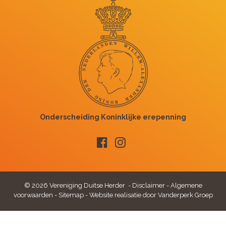
© 2026 Vereniging Duitse Herder -
Disclaimer
-
Algemene
voorwaarden
-
Sitemap
-
Website realisatie door Vanderperk Groep