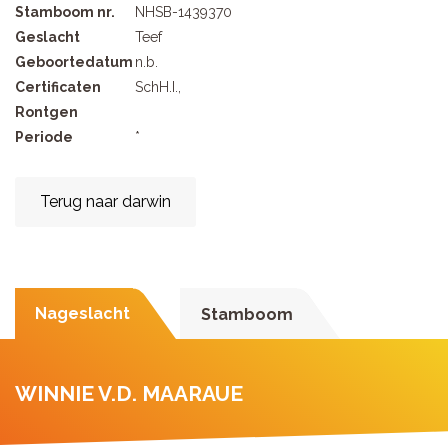
Stamboom nr.
NHSB-1439370
Geslacht
Teef
Geboortedatum
n.b.
Certificaten
SchH.I.,
Rontgen
Periode
*
Terug naar darwin
Nageslacht
Stamboom
WINNIE V.D. MAARAUE