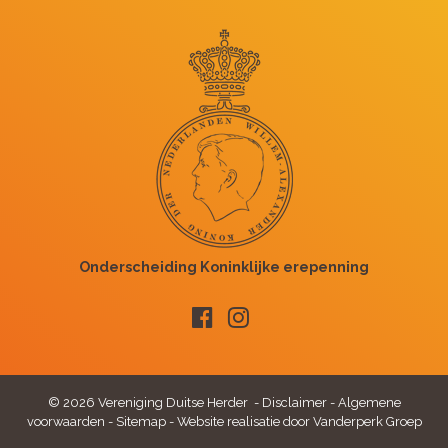
© 2026 Vereniging Duitse Herder -
Disclaimer
-
Algemene
voorwaarden
-
Sitemap
-
Website realisatie door Vanderperk Groep