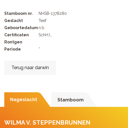
Stamboom nr.
NHSB-1378280
Geslacht
Teef
Geboortedatum
n.b.
Certificaten
SchH.I.,
Rontgen
Periode
*
Terug naar darwin
Nageslacht
Stamboom
WILMA V. STEPPENBRUNNEN