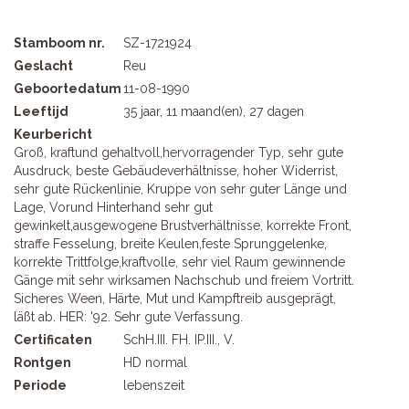
Stamboom nr.
SZ-1721924
Geslacht
Reu
Geboortedatum
11-08-1990
Leeftijd
35 jaar, 11 maand(en), 27 dagen
Keurbericht
Groß, kraftund gehaltvoll,hervorragender Typ, sehr gute
Ausdruck, beste Gebäudeverhältnisse, hoher Widerrist,
sehr gute Rückenlinie, Kruppe von sehr guter Länge und
Lage, Vorund Hinterhand sehr gut
gewinkelt,ausgewogene Brustverhältnisse, korrekte Front,
straffe Fesselung, breite Keulen,feste Sprunggelenke,
korrekte Trittfolge,kraftvolle, sehr viel Raum gewinnende
Gänge mit sehr wirksamen Nachschub und freiem Vortritt.
Sicheres Ween, Härte, Mut und Kampftreib ausgeprägt,
läßt ab. HER: '92. Sehr gute Verfassung.
Certificaten
SchH.III. FH. IP.III., V.
Rontgen
HD normal
Periode
lebenszeit