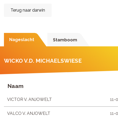
Terug naar darwin
Nageslacht
Stamboom
WICKO V.D. MICHAELSWIESE
Naam
VICTOR V. ANJOWELT
11-
VALCO V. ANJOWELT
11-