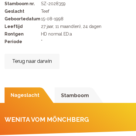
Stamboom nr.
SZ-2028359
Geslacht
Teef
Geboortedatum
15-08-1998
Leeftijd
27 jaar, 11 maand(en), 24 dagen
Rontgen
HD normal ED:a
Periode
*
Terug naar darwin
Nageslacht
Stamboom
WENITA VOM MÖNCHBERG