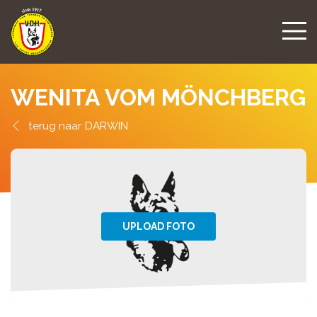
WENITA VOM MÖNCHBERG
DARWIN