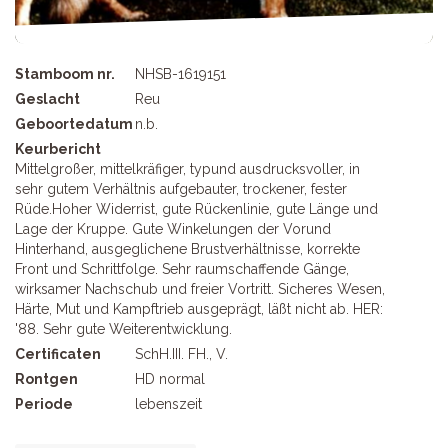
Stamboom nr.
NHSB-1619151
Geslacht
Reu
Geboortedatum
n.b.
Keurbericht
Mittelgroßer, mittelkräfiger, typund ausdrucksvoller, in
sehr gutem Verhältnis aufgebauter, trockener, fester
Rüde.Hoher Widerrist, gute Rückenlinie, gute Länge und
Lage der Kruppe. Gute Winkelungen der Vorund
Hinterhand, ausgeglichene Brustverhältnisse, korrekte
Front und Schrittfolge. Sehr raumschaffende Gänge,
wirksamer Nachschub und freier Vortritt. Sicheres Wesen,
Härte, Mut und Kampftrieb ausgeprägt, läßt nicht ab. HER:
'88. Sehr gute Weiterentwicklung.
Certificaten
SchH.III. FH., V.
Rontgen
HD normal
Periode
lebenszeit