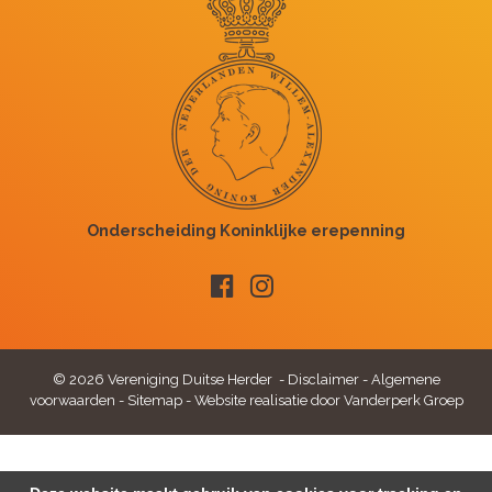
© 2026 Vereniging Duitse Herder -
Disclaimer
-
Algemene
voorwaarden
-
Sitemap
-
Website realisatie door Vanderperk Groep