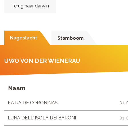
Terug naar darwin
Nageslacht
Stamboom
UWO VON DER WIENERAU
Naam
KATJA DE CORONINAS
01-
LUNA DELL' ISOLA DEI BARONI
01-