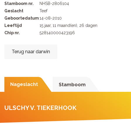
Stamboom nr.
NHSB-2806104
Geslacht
Teef
Geboortedatum
14-08-2010
Leeftijd
15 jaar, 11 maand(en), 26 dagen
Chip nr.
528140000423196
Terug naar darwin
Nageslacht
Stamboom
ULSCHY V. TIEKERHOOK