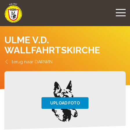
ULME V.D.
WALLFAHRTSKIRCHE
DARWIN