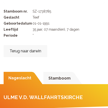
Stamboom nr.
SZ-1738785
Geslacht
Teef
Geboortedatum
01-01-1991
Leeftijd
35 jaar, 07 maand(en), 7 dagen
Periode
*
Terug naar darwin
Nageslacht
Stamboom
ULME V.D. WALLFAHRTSKIRCHE