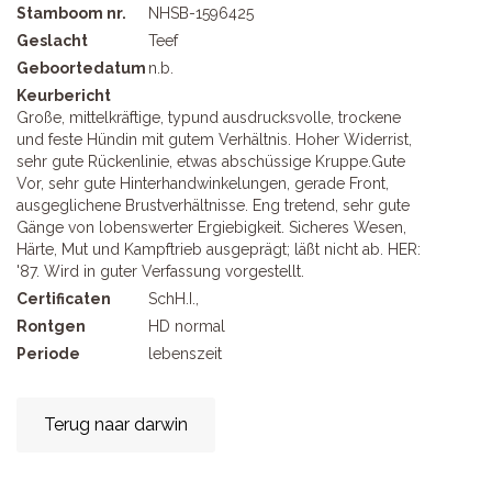
Stamboom nr.
NHSB-1596425
Geslacht
Teef
Geboortedatum
n.b.
Keurbericht
Große, mittelkräftige, typund ausdrucksvolle, trockene
und feste Hündin mit gutem Verhältnis. Hoher Widerrist,
sehr gute Rückenlinie, etwas abschüssige Kruppe.Gute
Vor, sehr gute Hinterhandwinkelungen, gerade Front,
ausgeglichene Brustverhältnisse. Eng tretend, sehr gute
Gänge von lobenswerter Ergiebigkeit. Sicheres Wesen,
Härte, Mut und Kampftrieb ausgeprägt; läßt nicht ab. HER:
'87. Wird in guter Verfassung vorgestellt.
Certificaten
SchH.I.,
Rontgen
HD normal
Periode
lebenszeit
Terug naar darwin