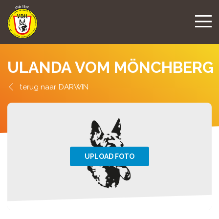
ULANDA VOM MÖNCHBERG
DARWIN