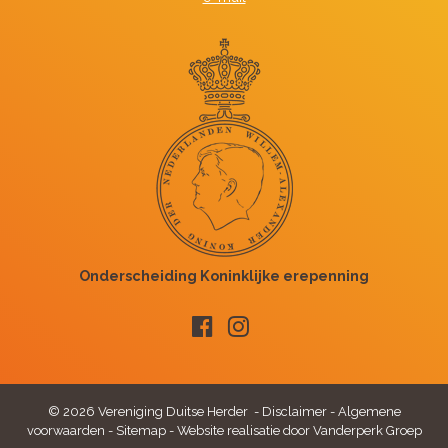
© 2026 Vereniging Duitse Herder -
Disclaimer
-
Algemene
voorwaarden
-
Sitemap
-
Website realisatie door Vanderperk Groep