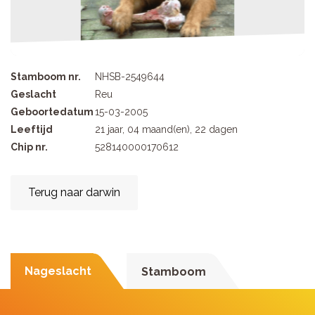
Stamboom nr.
NHSB-2549644
Geslacht
Reu
Geboortedatum
15-03-2005
Leeftijd
21 jaar, 04 maand(en), 22 dagen
Chip nr.
528140000170612
Terug naar darwin
Nageslacht
Stamboom