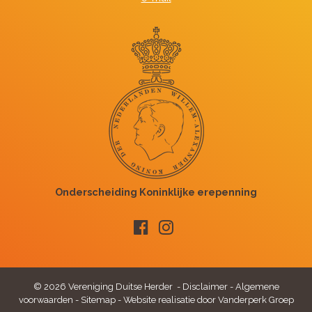
© 2026 Vereniging Duitse Herder -
Disclaimer
-
Algemene
voorwaarden
-
Sitemap
-
Website realisatie door Vanderperk Groep