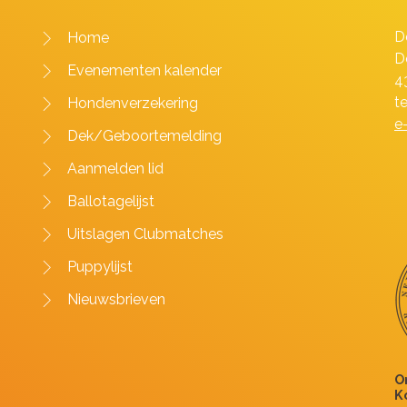
D
Home
D
Evenementen kalender
4
t
Hondenverzekering
e
Dek/Geboortemelding
Aanmelden lid
Ballotagelijst
Uitslagen Clubmatches
Puppylijst
Nieuwsbrieven