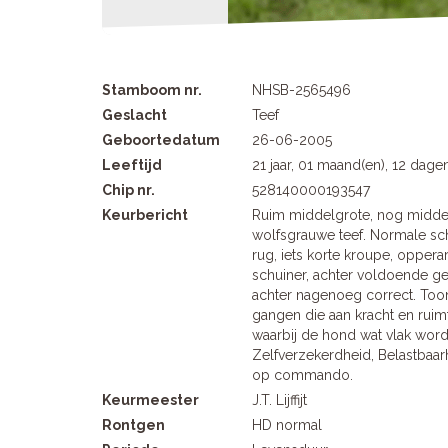
Stamboom nr.
NHSB-2565496
Geslacht
Teef
Geboortedatum
26-06-2005
Leeftijd
21 jaar, 01 maand(en), 12 dage
Chip nr.
528140000193547
Keurbericht
Ruim middelgrote, nog middel
wolfsgrauwe teef. Normale sc
rug, iets korte kroupe, opper
schuiner, achter voldoende ge
achter nagenoeg correct. Toon
gangen die aan kracht en rui
waarbij de hond wat vlak wordt.
Zelfverzekerdheid, Belastbaar
op commando.
Keurmeester
J.T. Lijffijt
Rontgen
HD normal