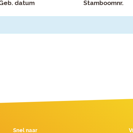
Geb. datum
Stamboomnr.
Snel naar
V