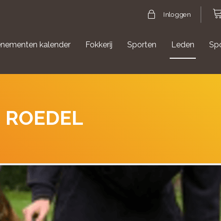
Inloggen
nementen kalender
Fokkerij
Sporten
Leden
Sp
gische evenementen
Aanmelden Agility
'S ROEDEL