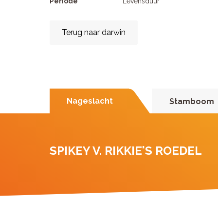
Periode
Levensduur
Terug naar darwin
Nageslacht
Stamboom
SPIKEY V. RIKKIE'S ROEDEL