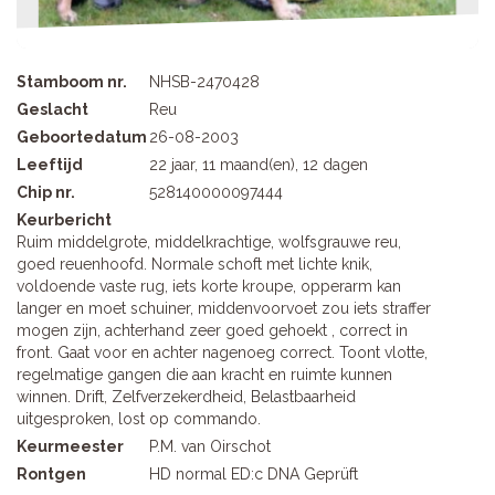
Stamboom nr.
NHSB-2470428
Geslacht
Reu
Geboortedatum
26-08-2003
Leeftijd
22 jaar, 11 maand(en), 12 dagen
Chip nr.
528140000097444
Keurbericht
Ruim middelgrote, middelkrachtige, wolfsgrauwe reu,
goed reuenhoofd. Normale schoft met lichte knik,
voldoende vaste rug, iets korte kroupe, opperarm kan
langer en moet schuiner, middenvoorvoet zou iets straffer
mogen zijn, achterhand zeer goed gehoekt , correct in
front. Gaat voor en achter nagenoeg correct. Toont vlotte,
regelmatige gangen die aan kracht en ruimte kunnen
winnen. Drift, Zelfverzekerdheid, Belastbaarheid
uitgesproken, lost op commando.
Keurmeester
P.M. van Oirschot
Rontgen
HD normal ED:c DNA Geprüft