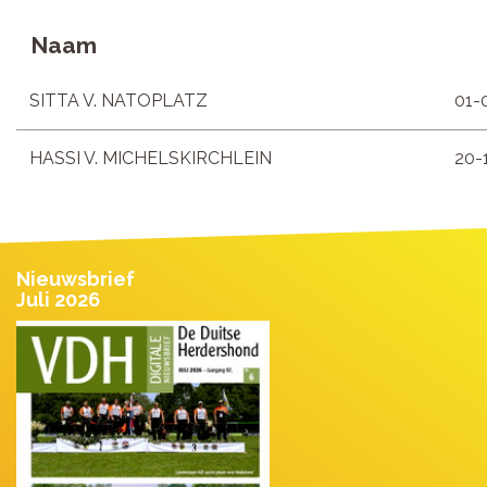
Naam
SITTA V. NATOPLATZ
01-
HASSI V. MICHELSKIRCHLEIN
20-
Nieuwsbrief
Juli 2026