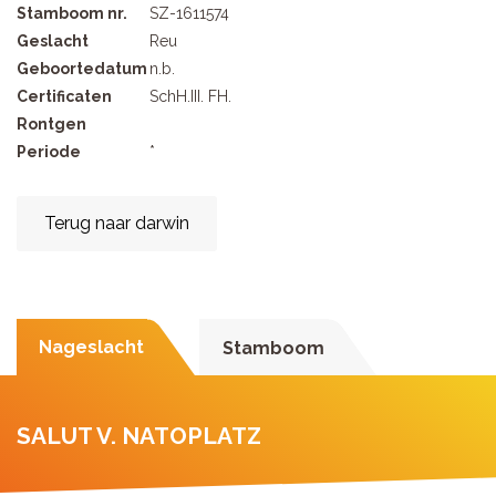
Stamboom nr.
SZ-1611574
Geslacht
Reu
Geboortedatum
n.b.
Certificaten
SchH.III. FH.
Rontgen
Periode
*
Terug naar darwin
Nageslacht
Stamboom
SALUT V. NATOPLATZ