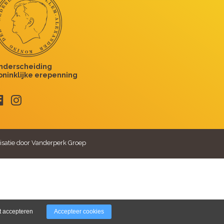
isatie door Vanderperk Groep
t accepteren
Accepteer cookies