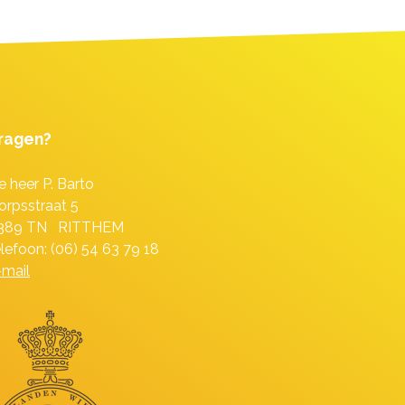
ragen?
e heer P. Barto
orpsstraat 5
389 TN RITTHEM
elefoon: (06) 54 63 79 18
-mail