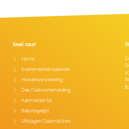
Snel naar
V
D
Home
D
Evenementen kalender
4
t
Hondenverzekering
e
Dek/Geboortemelding
Aanmelden lid
Ballotagelijst
Uitslagen Clubmatches