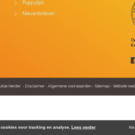
Puppylijst
Nieuwsbrieven
itse Herder -
Disclaimer
-
Algemene voorwaarden
-
Sitemap
-
Website real
cookies voor tracking en analyse.
Lees verder
Nie