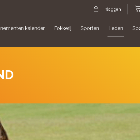
Inloggen
nementen kalender
Fokkerij
Sporten
Leden
Sp
gische evenementen
Aanmelden Agility
ND